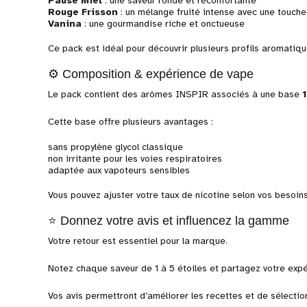
Pause Miel
: une saveur ronde et réconfortante
Rouge Frisson
: un mélange fruité intense avec une touche
Vanina
: une gourmandise riche et onctueuse
Ce pack est idéal pour découvrir plusieurs profils aromatique
⚙️ Composition & expérience de vape
Le pack contient des arômes INSPIR associés à une base
Cette base offre plusieurs avantages :
sans propylène glycol classique
non irritante pour les voies respiratoires
adaptée aux vapoteurs sensibles
Vous pouvez ajuster votre taux de nicotine selon vos besoins
⭐ Donnez votre avis et influencez la gamme
Votre retour est essentiel pour la marque.
Notez chaque saveur de 1 à 5 étoiles et partagez votre expér
Vos avis permettront d’améliorer les recettes et de sélecti