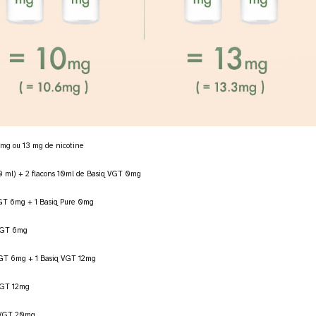
 mg ou 13 mg de nicotine
10 ml) + 2 flacons 10ml de Basiq VGT 0mg
 VGT 6mg + 1 Basiq Pure 0mg
q VGT 6mg
 VGT 6mg + 1 Basiq VGT 12mg
 VGT 12mg
q VGT 20mg