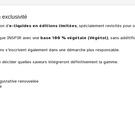
 exclusivité
on d’
e-liquides en éditions limitées
, spécialement revisités pour 
arque INSPIR avec une
base 100 % végétale (Végétol)
, sans additif
ons s’inscrivent également dans une démarche plus responsable.
e décider quelles saveurs intégreront définitivement la gamme.
 gustative renouvelée
e