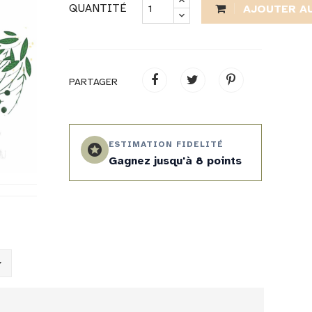
QUANTITÉ
AJOUTER A
PARTAGER
ESTIMATION FIDELITÉ
stars
Gagnez jusqu'à 8 points