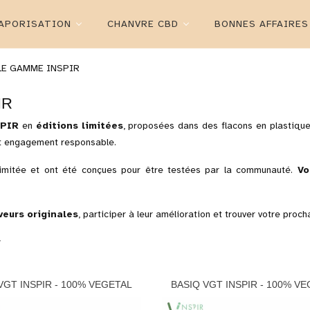
APORISATION
CHANVRE CBD
BONNES AFFAIRES
LE GAMME INSPIR
IR
SPIR
en
éditions limitées
, proposées dans des flacons en plastiqu
 et engagement responsable.
 limitée et ont été conçues pour être testées par la communauté.
Vo
veurs originales
, participer à leur amélioration et trouver votre procha
r
VGT INSPIR - 100% VEGETAL
BASIQ VGT INSPIR - 100% V